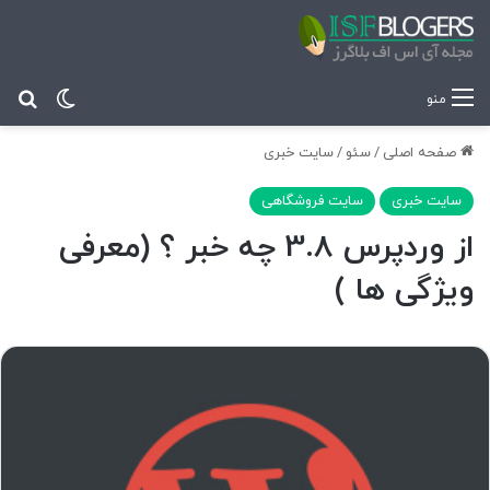
تغییر پ
جس
منو
صفحه اصلی
/
سئو
/
سایت خبری
سایت خبری
سایت فروشگاهی
از وردپرس 3.8 چه خبر ؟ (معرفی
ویژگی ها )