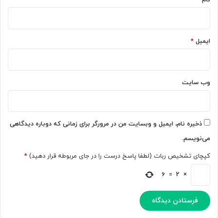
م
ب
ص
ر
ن
ا
و
ی
ایمیل
*
ع
ب
ی
ر
خ
خ
و
ی
وب‌ سایت
ا
ک
ن
ا
د
ر
ب
ذخیره نام، ایمیل و وبسایت من در مرورگر برای زمانی که دوباره دیدگاهی
ر
می‌نویسم.
ا
ن
کپچای تشخیص ربات (لطفا پاسخ درست را در جای مربوطه قرار دهید)
*
ر
ا
6
=
2
×
ی
گ
ا
ن