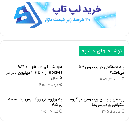
ه
ه
ب
ق
ع
ب
د
ل
ی
ی
نوشته های مشابه
چه اتفاقاتی در وردپرس۵.۴
افزایش فروش افزونه WP
می‌افتد؟
Rocket از ۰ تا ۲.۶ میلیون دلار در
۵ سال
مرداد 16, 1405
مرداد 3, 1405
پرسش و پاسخ وردپرسی در گروه
به روزرسانی ووکامرس به نسخه
تلگرامی وردپرسی‌ها
ی 2.5
مرداد 1, 1405
تیر 30, 1405