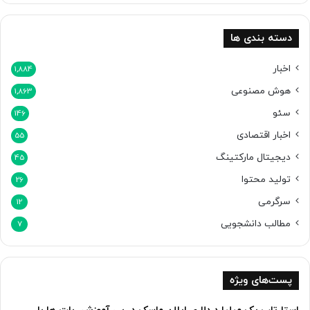
ج
م
ی
دسته بندی ها
ن
ا
اخبار
1,884
ی
هوش مصنوعی
1,863
ف
ع
سئو
146
ا
اخبار اقتصادی
ل
55
ش
دیجیتال مارکتینگ
45
د
تولید محتوا
26
سرگرمی
12
مطالب دانشجویی
7
پست‌های ویژه