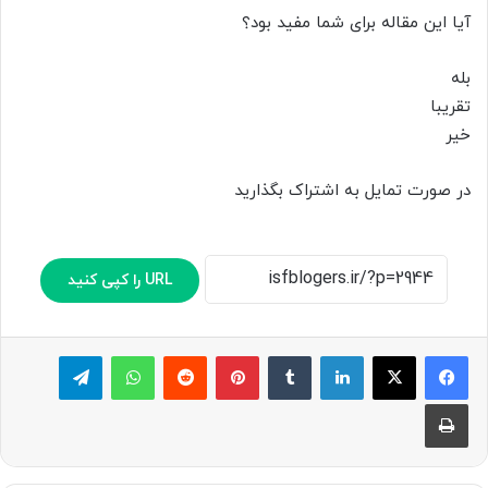
آیا این مقاله برای شما مفید بود؟
بله
تقریبا
خیر
در صورت تمایل به اشتراک بگذارید
URL را کپی کنید
لینکدین
‫تامبلر
پینترست
‫رددیت
واتس آپ
تلگرام
چاپ