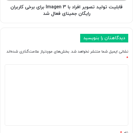
ل
G
ی
قابلیت تولید تصویر افراد با Imagen 3 برای برخی کاربران
P
د
رایگان جمینای فعال شد
T
ت
-
ص
4
و
o
ی
دیدگاهتان را بنویسید
ر
ر
ا
ا
نشانی ایمیل شما منتشر نخواهد شد.
بخش‌های موردنیاز علامت‌گذاری شده‌اند
ب
ف
*
ه
ر
ت
ا
د
ر
د
ی
ی
ب
د
ن
ا
ر
I
گ
ا
m
ا
ب
a
ط
g
ه
ه
e
*
و
n
ش
3
نام
*