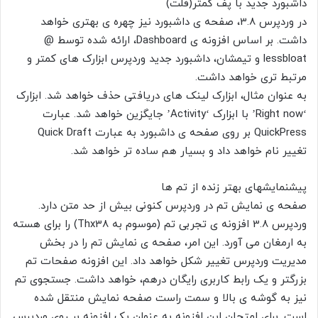
داشبورد جدید با پف کمتر(فلت)
در وردپرس 3.8، صفحه ی داشبورد نیز چهره ی بهتری خواهد
داشت. بر اساس افزونه ی Dashboard، ارائه شده توسط @
lessbloat و تیمشان، داشبورد جدید وردپرس ابزارک های کمتر و
مرتبط تری خواهد داشت.
به عنوان مثال، ابزارک لینک های دریافتی حذف خواهد شد. ابزارک
‘Right now’ با ابزارک ‘Activity’ جایگزین خواهد شد. عبارت
QuickPress بر روی صفحه ی داشبورد به عبارت Quick Draft
تغییر نام خواهد داد و بسیار هم ساده تر خواهد شد.
پیشنمایشهای بهتر زنده از تم ها
صفحه ی نمایش تم در وردپرس کنونی بیش از حد متن دارد.
وردپرس 3.8 افزونه ی تجربی تم (موسوم به Thx38) را برای هسته
به ارمغان می آورد. این امر، صفحه ی نمایش تم را در بخش
مدیریت وردپرس تغییر شکل خواهد داد. این افزونه صفحات تم
بزرگتر و یک رابط کاربری رایگان درهم، خواهد داشت. جستجوی تم
نیز به گوشه ی بالا و سمت راست صفحه نمایش منتقل شده
است. برای امتحان این افزونه به عنوان یک افزونه بر روی وردپرس