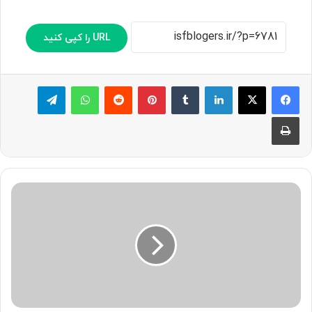
URL را کپی کنید
لینکدین
‫تامبلر
پینترست
‫رددیت
واتس آپ
تلگرام
چاپ
پ
ی
ش‌
ب
ی
ن
ی
ی
ک