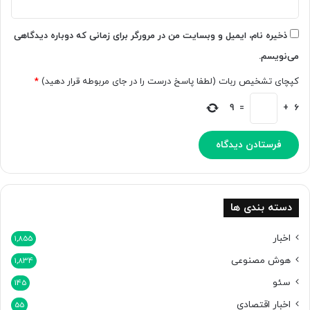
ا
ن
ز
و
ا
ذخیره نام، ایمیل و وبسایت من در مرورگر برای زمانی که دوباره دیدگاهی
ن
ر
می‌نویسم.
ا
ت
ن
و
کپچای تشخیص ربات (لطفا پاسخ درست را در جای مربوطه قرار دهید)
*
ت
ج
ش
ه
9
=
+
6
ا
ن
ر
ش
م
د
ح
ه
ت
ا
و
س
ا
ت
دسته بندی ها
م
ص
اخبار
1,855
و
هوش مصنوعی
ن
1,834
ن
سئو
145
م
ی‌
اخبار اقتصادی
55