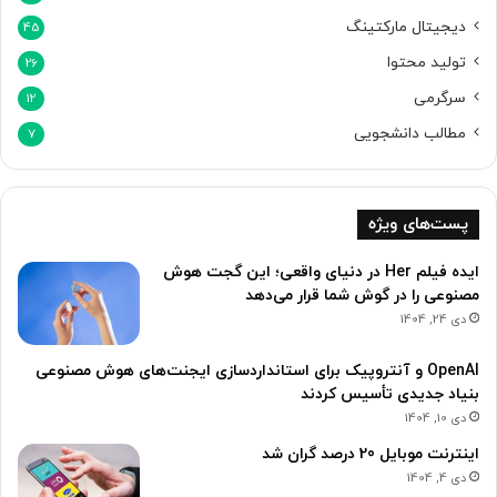
م
دیجیتال مارکتینگ
45
ا
ن
تولید محتوا
26
د
سرگرمی
12
مطالب دانشجویی
7
پست‌های ویژه
ایده فیلم Her در دنیای واقعی؛ این گجت هوش
مصنوعی را در گوش شما قرار می‌دهد
دی 24, 1404
OpenAI و آنتروپیک برای استانداردسازی ایجنت‌های هوش مصنوعی
بنیاد جدیدی تأسیس کردند
دی 10, 1404
اینترنت موبایل 20 درصد گران شد
دی 4, 1404