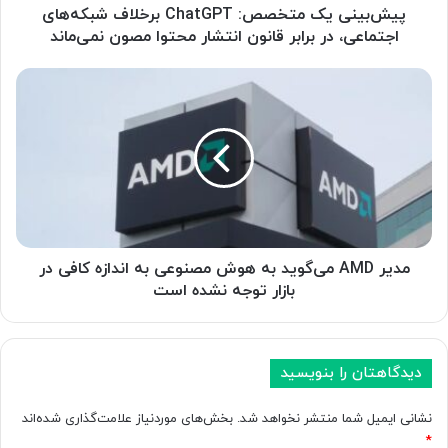
م
پیش‌بینی یک متخصص: ChatGPT برخلاف شبکه‌های
ت
اجتماعی، در برابر قانون انتشار محتوا مصون نمی‌ماند
خ
ص
م
ص
د
:
ی
C
ر
h
A
a
M
t
D
G
م
P
ی‌
T
گ
مدیر AMD می‌گوید به هوش مصنوعی به اندازه کافی در
ب
و
بازار توجه نشده است
ر
ی
خ
د
ل
ب
ا
ه
دیدگاهتان را بنویسید
ف
ه
ش
و
نشانی ایمیل شما منتشر نخواهد شد.
بخش‌های موردنیاز علامت‌گذاری شده‌اند
ب
ش
*