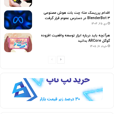
اقدام پرریسک متا؛ چت بات هوش مصنوعی
BlenderBot 3 در دسترس عموم قرار گرفت
دی 25, 1404
هرآنچه باید درباره ابزار توسعه واقعیت افزوده
گوگل ARCore بدانید
خرداد 16, 1405
ص
ص
ف
ف
ح
ح
ه
ه
ب
ق
ع
ب
د
ل
ی
ی