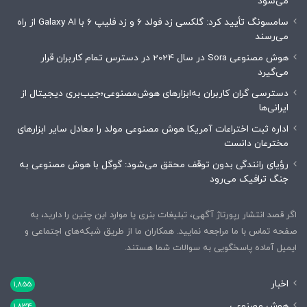
می‌شود
سامسونگ تأیید کرد: گلکسی زد فولد ۶ و زد فلیپ ۶ با Galaxy AI از راه
می‌رسند
هوش مصنوعی Sora در سال 2024 در دسترس تمام کاربران قرار
می‌گیرد
دسترسی گران کاربران به‌ابزارهای هوش‌مصنوعی؛جیب‌بری دیجیتال از
ایرانی‌ها
اداره ثبت اختراعات آمریکا هوش مصنوعی مولد را معادل سایر ابزارهای
مخترعان دانست
رؤیای رانندگی بدون توقف محقق می‌شود: گوگل با هوش مصنوعی به
جنگ ترافیک می‌رود
اگر قصد انتشار رپورتاژ آگهی، تبلیغات بنری یا موارد این چنین را دارید، به
صفحه تماس با ما مراجعه نمایید. همکاران ما از طریق شبکه‌های اجتماعی و
ایمیل آماده پاسخگویی به سوالات شما هستند.
اخبار
1,855
هوش مصنوعی
1,834