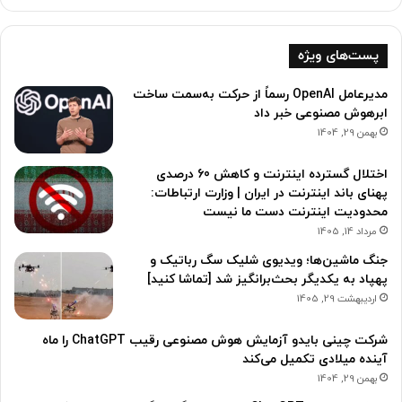
پست‌های ویژه
مدیرعامل OpenAI رسماً از حرکت به‌سمت ساخت
ابرهوش مصنوعی خبر داد
بهمن 29, 1404
اختلال گسترده اینترنت و کاهش 60 درصدی
پهنای باند اینترنت در ایران | وزارت ارتباطات:
محدودیت‌ اینترنت دست ما نیست
مرداد 14, 1405
جنگ ماشین‌ها؛ ویدیوی شلیک سگ رباتیک و
پهپاد به یکدیگر بحث‌برانگیز شد [تماشا کنید]
اردیبهشت 29, 1405
شرکت چینی بایدو آزمایش هوش مصنوعی رقیب ChatGPT را ماه
آینده میلادی تکمیل می‌کند
بهمن 29, 1404