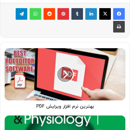
لینکدین
‫تامبلر
پینترست
‫رددیت
واتس آپ
تلگرام
چاپ
بهترین
نرم
افزار
ویرایش
PDF
بهترین نرم افزار ویرایش PDF
معرفی
نرم‌افزارهای