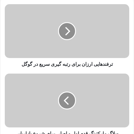
ترفندهایی
ارزان
برای
رتبه
گیری
سریع
در
گوگل
ترفندهایی ارزان برای رتبه گیری سریع در گوگل
وبلاگ
مارکتینگ
قدم
اول
و
اصلی
برای
شروع
بازاریابی
محتوایی
وبلاگ مارکتینگ قدم اول و اصلی برای شروع بازاریابی