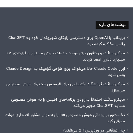
نوشته‌های تازه
بریتانیا با OpenAI برای دسترسی رایگان شهروندان خود به ChatGPT
پلاس مذاکره کرده بود
مایکروسافت و ودافون برای عرضه خدمات هوش مصنوعی، قراردادی 1.5
میلیارد دلاری امضا کردند
ابزار Claude Code حالا می‌تواند برای طراحی گرافیک به Claude Design
وصل شود
مایکروسافت فروشگاه اختصاصی برای لایسنس محتوای هوش مصنوعی
می‌سازد
مایکروسافت احتمالاً به‌زودی برنامه‌های آفیس را به هوش مصنوعی
مشابه ChatGPT مجهز می‌کند
نخست‌وزیر رومانی هوش مصنوعی Ion را به‌عنوان مشاور افتخاری دولت
معرفی کرد
چه اتفاقاتی در وردپرس۵.۴ می‌افتد؟